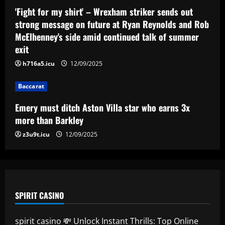
Emery must ditch Aston Villa star who
'Fight for my shirt' – Wrexham striker sends out
earns 3x more than Barkley
strong message on future at Ryan Reynolds and Rob
McElhenney's side amid continued talk of summer
12/09/2025
4
exit
h716a5.icu
12/09/2025
Baccarat
Mano Menezes esboça a escalação do
Internacional para encarar o Corinthians
Baccarat
12/09/2025
5
Emery must ditch Aston Villa star who earns 3x
more than Barkley
z3u9t.icu
12/09/2025
SPIRIT CASINO
spirit casino 💸 Unlock Instant Thrills: Top Online