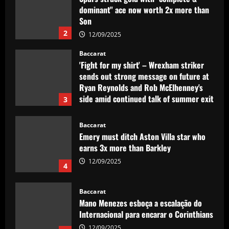
dominant" ace now worth 2x more than
Son
2
12/09/2025
Baccarat
'Fight for my shirt' – Wrexham striker
sends out strong message on future at
Ryan Reynolds and Rob McElhenney's
side amid continued talk of summer exit
3
12/09/2025
Baccarat
Emery must ditch Aston Villa star who
earns 3x more than Barkley
12/09/2025
4
Baccarat
Mano Menezes esboça a escalação do
Internacional para encarar o Corinthians
12/09/2025