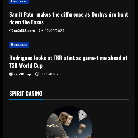
g
Baccarat
a
Samit Patel makes the difference as Derbyshire hunt
down the Foxes
t
xc2633.com
12/09/2025
i
Baccarat
o
Rodrigues looks at TKR stint as game-time ahead of
n
T20 World Cup
csb10.top
12/09/2025
SPIRIT CASINO