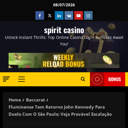
Skip
08/07/2026
to
Facebook
Twitter
Linkedin
VK
Youtube
Instagram
content
spirit casino
Unlock Instant Thrills: Top Online Casino Login Bonuses Await
You!
BONUS
Primary
Menu
Home
Baccarat
Fluminense Tem Retorno John Kennedy Para
Duelo Com O São Paulo; Veja Provável Escalação