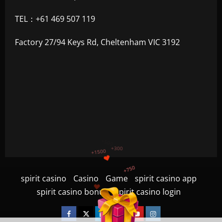
TEL：+61 469 507 119
Factory 27/94 Keys Rd, Cheltenham VIC 3192
+750
+1200
spirit casino
Casino
Game
spirit casino app
$
+500
spirit casino bonus
spirit casino login
+300
+1500
Facebook
Twitter
Linkedin
VK
Youtube
Instagram