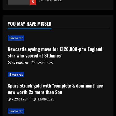
5
Baccarat
Newcastle eyeing move for £120,000-
YOU MAY HAVE MISSED
p/w England star who scored at St
James’
1
12/09/2025
Baccarat
Baccarat
Newcastle eyeing move for £120,000-p/w England
Spurs struck gold with "complete &
star who scored at St James’
dominant" ace now worth 2x more than
Son
h716a5.icu
12/09/2025
2
12/09/2025
Baccarat
Baccarat
Spurs struck gold with "complete & dominant" ace
'Fight for my shirt' – Wrexham striker
sends out strong message on future at
now worth 2x more than Son
Ryan Reynolds and Rob McElhenney's
xc2633.com
12/09/2025
side amid continued talk of summer exit
3
12/09/2025
Baccarat
Baccarat