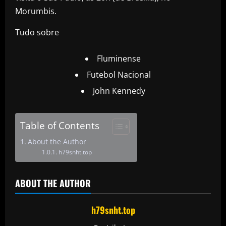
Morumbis.
Tudo sobre
Fluminense
Futebol Nacional
John Kennedy
Table of Contents
About the Author
h79snht.top
ABOUT THE AUTHOR
h79snht.top