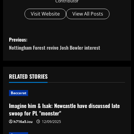
Contributor
Visit Website
View All Posts
P
Previous:
o
Nottingham Forest revive Josh Bowler interest
s
t
RELATED STORIES
n
Baccarat
a
Imagine him & Isak: Newcastle have discussed late
v
swoop for PL "monster"
i
h716a5.icu
12/09/2025