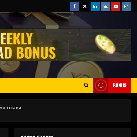
Facebook
Twitter
Linkedin
VK
Youtube
Insta
BONUS
-Americana