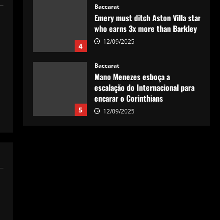
summer exit
Baccarat
12/09/2025
Emery must ditch Aston Villa star
who earns 3x more than Barkley
12/09/2025
4
Baccarat
Mano Menezes esboça a
escalação do Internacional para
encarar o Corinthians
5
12/09/2025
Baccarat
Newcastle eyeing move for
£120,000-p/w England star who
scored at St James’
1
12/09/2025
Baccarat
Spurs struck gold with "complete
& dominant" ace now worth 2x