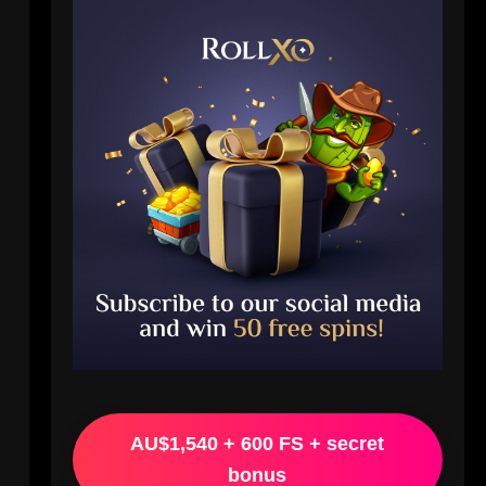
AU$1,540 + 600 FS + secret
bonus
Baccarat