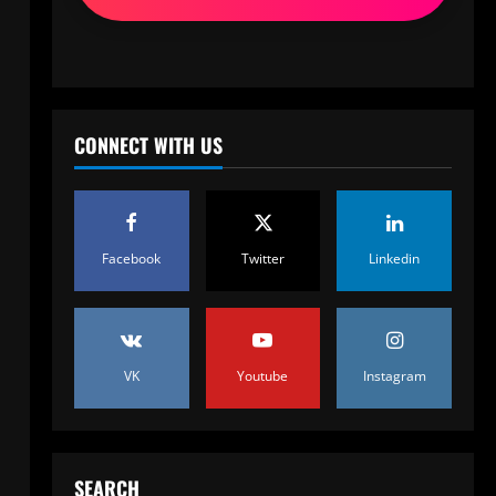
Spurs struck gold with "complete
& dominant" ace now worth 2x
more than Son
2
12/09/2025
Baccarat
CONNECT WITH US
'Fight for my shirt' – Wrexham
striker sends out strong
message on future at Ryan
Reynolds and Rob McElhenney's
3
side amid continued talk of
Facebook
Twitter
Linkedin
summer exit
Baccarat
12/09/2025
Emery must ditch Aston Villa star
who earns 3x more than Barkley
12/09/2025
4
VK
Youtube
Instagram
Baccarat
Mano Menezes esboça a
escalação do Internacional para
SEARCH
encarar o Corinthians