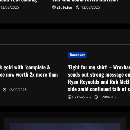
12/09/2025
z3u9t.icu
12/09/2025
Baccarat
k gold with "complete &
'Fight for my shirt' – Wrexha
ace now worth 2x more than
sends out strong message on
Ryan Reynolds and Rob McEl
side amid continued talk of 
12/09/2025
h716a5.icu
12/09/2025