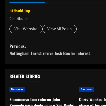
h79snht.top
Contributor
Visit Website
View All Posts
P
Previous:
Nottingham Forest revive Josh Bowler interest
o
s
t
RELATED STORIES
n
Baccarat
Baccarat
a
Fluminense tem retorno John
Chris Woakes 
Kennedy para duelo com o São Paulo;
phase of his s